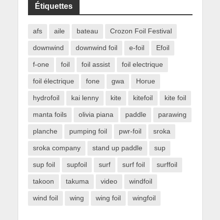
Étiquettes
afs
aile
bateau
Crozon Foil Festival
downwind
downwind foil
e-foil
Efoil
f-one
foil
foil assist
foil electrique
foil électrique
fone
gwa
Horue
hydrofoil
kai lenny
kite
kitefoil
kite foil
manta foils
olivia piana
paddle
parawing
planche
pumping foil
pwr-foil
sroka
sroka company
stand up paddle
sup
sup foil
supfoil
surf
surf foil
surffoil
takoon
takuma
video
windfoil
wind foil
wing
wing foil
wingfoil