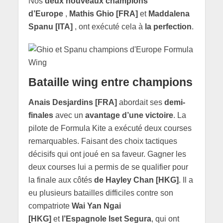
Nos
deux nouveaux champions
d’Europe
,
Mathis Ghio [FRA]
et
Maddalena
Spanu [ITA]
, ont exécuté cela à
la perfection
.
Bataille wing entre champions
Anais Desjardins [FRA]
abordait ses
demi-
finales
avec un
avantage d’une victoire
. La
pilote de Formula Kite a exécuté deux courses
remarquables. Faisant des choix tactiques
décisifs qui ont joué en sa faveur. Gagner les
deux courses lui a permis de se qualifier pour
la finale aux côtés
de Hayley Chan [HKG]
. Il a
eu plusieurs batailles difficiles contre son
compatriote
Wai Yan Ngai
[HKG]
et
l’Espagnole Iset Segura
, qui ont