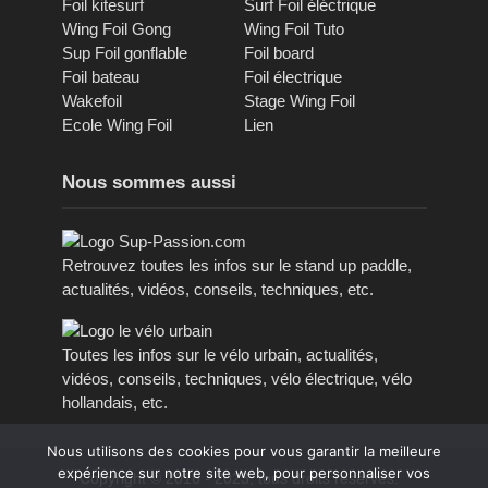
Foil kitesurf
Surf Foil éléctrique
Wing Foil Gong
Wing Foil Tuto
Sup Foil gonflable
Foil board
Foil bateau
Foil électrique
Wakefoil
Stage Wing Foil
Ecole Wing Foil
Lien
Nous sommes aussi
Retrouvez toutes les infos sur le stand up paddle,
actualités, vidéos, conseils, techniques, etc.
Toutes les infos sur le vélo urbain, actualités,
vidéos, conseils, techniques, vélo électrique, vélo
hollandais, etc.
Nous utilisons des cookies pour vous garantir la meilleure
expérience sur notre site web, pour personnaliser vos
Copyright © 2016 - 2023, tous droits réservés.