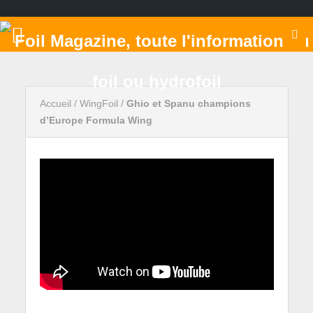
Accueil
/
WingFoil
/
Ghio et Spanu champions
d’Europe Formula Wing