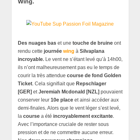
Wing.
Des nuages ​​bas
et une
touche de bruine
ont
rendu cette
journée
wing
à
Silvaplana
incroyable.
Le vent ne s’étant levé qu’à 14h00,
ils n’ont malheureusement pas eu le temps de
courir la très attendue
course de fond Golden
Ticket
. Cela signifiait que
Repschlager
[GER]
et
Jeremiah Mcdonald [NZL]
pouvaient
conserver leur
10e place
et ainsi accéder aux
demi-finales. Alors que le vent léger s’est levé,
la
course
a été
incroyablement
excitante
.
Avec l’importance cruciale de rester sous
pression et de ne commettre aucune erreur.