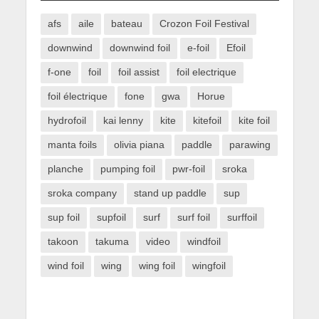
afs
aile
bateau
Crozon Foil Festival
downwind
downwind foil
e-foil
Efoil
f-one
foil
foil assist
foil electrique
foil électrique
fone
gwa
Horue
hydrofoil
kai lenny
kite
kitefoil
kite foil
manta foils
olivia piana
paddle
parawing
planche
pumping foil
pwr-foil
sroka
sroka company
stand up paddle
sup
sup foil
supfoil
surf
surf foil
surffoil
takoon
takuma
video
windfoil
wind foil
wing
wing foil
wingfoil