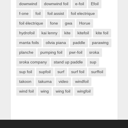
downwind
downwind foil
e-foil
Efoil
f-one
foil
foil assist
foil electrique
foil électrique
fone
gwa
Horue
hydrofoil
kai lenny
kite
kitefoil
kite foil
manta foils
olivia piana
paddle
parawing
planche
pumping foil
pwr-foil
sroka
sroka company
stand up paddle
sup
sup foil
supfoil
surf
surf foil
surffoil
takoon
takuma
video
windfoil
wind foil
wing
wing foil
wingfoil