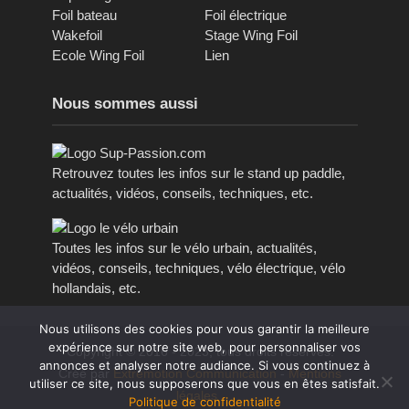
Foil bateau
Foil électrique
Wakefoil
Stage Wing Foil
Ecole Wing Foil
Lien
Nous sommes aussi
Retrouvez toutes les infos sur le stand up paddle,
actualités, vidéos, conseils, techniques, etc.
Toutes les infos sur le vélo urbain, actualités,
vidéos, conseils, techniques, vélo électrique, vélo
hollandais, etc.
Nous utilisons des cookies pour vous garantir la meilleure
expérience sur notre site web, pour personnaliser vos
Copyright © 2016 - 2023, tous droits réservés.
annonces et analyser notre audiance. Si vous continuez à
Créé par
Extremotion Communication
-
Mentions
utiliser ce site, nous supposerons que vous en êtes satisfait.
légales
Politique de confidentialité