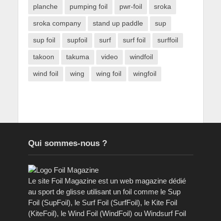
planche
pumping foil
pwr-foil
sroka
sroka company
stand up paddle
sup
sup foil
supfoil
surf
surf foil
surffoil
takoon
takuma
video
windfoil
wind foil
wing
wing foil
wingfoil
Qui sommes-nous ?
Le site Foil Magazine est un web magazine dédié
au sport de glisse utilisant un foil comme le Sup
Foil (SupFoil), le Surf Foil (SurfFoil), le Kite Foil
(KiteFoil), le Wind Foil (WindFoil) ou Windsurf Foil