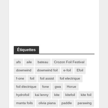
Étiquettes
afs
aile
bateau
Crozon Foil Festival
downwind
downwind foil
e-foil
Efoil
f-one
foil
foil assist
foil electrique
foil électrique
fone
gwa
Horue
hydrofoil
kai lenny
kite
kitefoil
kite foil
manta foils
olivia piana
paddle
parawing