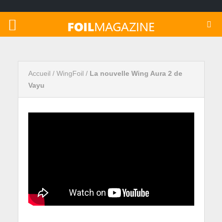
Accueil
/
WingFoil
/
La nouvelle Wing Aura 2 de
Vayu