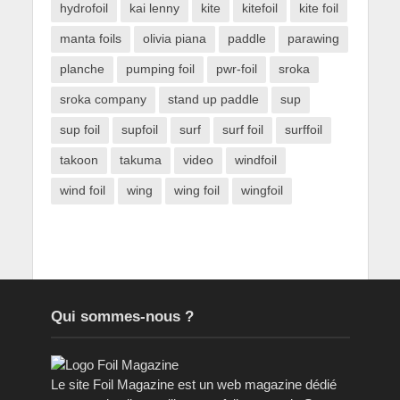
hydrofoil
kai lenny
kite
kitefoil
kite foil
manta foils
olivia piana
paddle
parawing
planche
pumping foil
pwr-foil
sroka
sroka company
stand up paddle
sup
sup foil
supfoil
surf
surf foil
surffoil
takoon
takuma
video
windfoil
wind foil
wing
wing foil
wingfoil
Qui sommes-nous ?
Le site Foil Magazine est un web magazine dédié