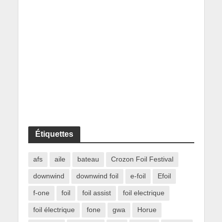
Étiquettes
afs
aile
bateau
Crozon Foil Festival
downwind
downwind foil
e-foil
Efoil
f-one
foil
foil assist
foil electrique
foil électrique
fone
gwa
Horue