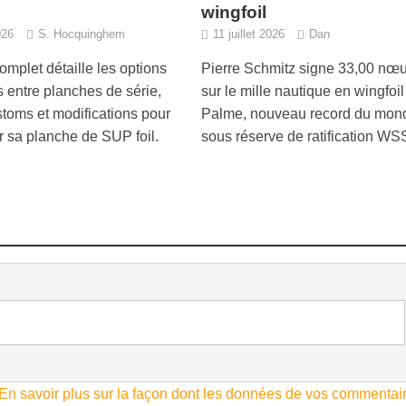
wingfoil
026
S. Hocquinghem
11 juillet 2026
Dan
omplet détaille les options
Pierre Schmitz signe 33,00 nœ
s entre planches de série,
sur le mille nautique en wingfoil
toms et modifications pour
Palme, nouveau record du mon
r sa planche de SUP foil.
sous réserve de ratification W
En savoir plus sur la façon dont les données de vos commentai