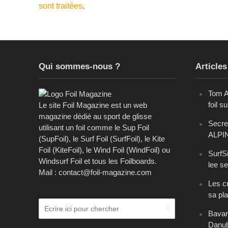
sont traitées
.
Qui sommes-nous ?
Articles
Tom A
foil s
Le site Foil Magazine est un web
magazine dédié au sport de glisse
Secret
utilisant un foil comme le Sup Foil
ALPI
(SupFoil), le Surf Foil (SurfFoil), le Kite
Foil (KiteFoil), le Wind Foil (WindFoil) ou
SurfSi
Windsurf Foil et tous les Foilboards.
lee se
Mail : contact@foil-magazine.com
Les cr
sa pl
Bavari
Danu