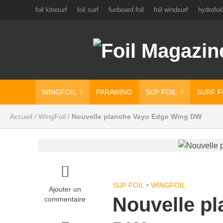
foil kitesurf
foil surf
funboard foil
foil windsurf
hydrofoil
WINGFOIL
PARAWING
SUP FOIL
SURF F
Accueil
/
WingFoil
/
Nouvelle planche Vayu Edge Wing DW
SUP FOIL
•
WINGFOIL
Ajouter un
Nouvelle p
commentaire