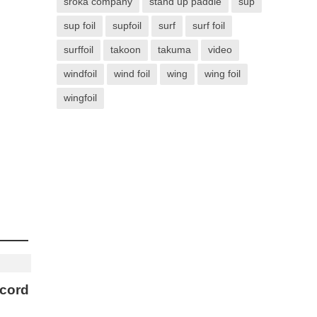
sroka company
stand up paddle
sup
sup foil
supfoil
surf
surf foil
surffoil
takoon
takuma
video
windfoil
wind foil
wing
wing foil
wingfoil
ecord