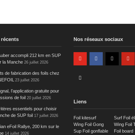
 récents
Nos réseaux sociaux
uber accompli 212 km en SUP
ur la Manche
26 juillet 2026
s de fabrication des foils chez
NEFOIL
23 juillet 2026
gnal, l’application gratuite pour
ssions de foil
20 juillet 2026
Liens
itères essentiels pour choisir
anche de SUP foil
17 juillet 2026
Foil kitesurf
Surf Foil é
Wing Foil Gong
Wing Foil 
an eFoil Rallye, 200 km sur le
Sup Foil gonflable
Foil board
be
14 juillet 2026