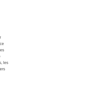
r
 ce
ces
e
, les
ers