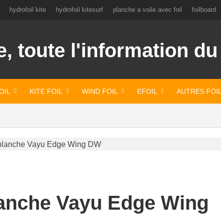
hydrofoil kite
hydrofoil kitesurf
planche a voile avec foil
foilboard
OIL
KITE FOIL
WIND FOIL
EFOIL
AUTRES FOI
lanche Vayu Edge Wing