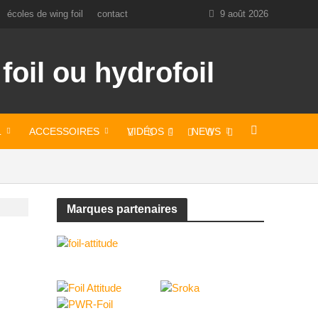
écoles de wing foil
contact
9 août 2026
L
ACCESSOIRES
VIDÉOS
NEWS
Marques partenaires