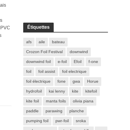
ais
es
Étiquettes
e PVC
s
afs
aile
bateau
Crozon Foil Festival
downwind
downwind foil
e-foil
Efoil
f-one
foil
foil assist
foil electrique
foil électrique
fone
gwa
Horue
hydrofoil
kai lenny
kite
kitefoil
kite foil
manta foils
olivia piana
paddle
parawing
planche
pumping foil
pwr-foil
sroka