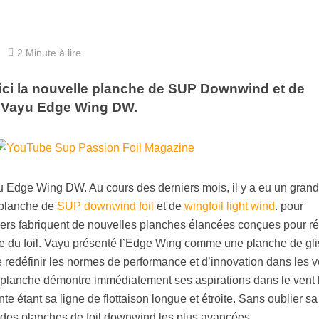
2 Minute à lire
ci la nouvelle planche de SUP Downwind et de
la Vayu Edge Wing DW.
yu Edge Wing DW. Au cours des derniers mois, il y a eu un grand
 planche de
SUP downwind foil
et de
wingfoil light wind
. pour
s fabriquent de nouvelles planches élancées conçues pour ré
llage du foil. Vayu présenté l’Edge Wing comme une planche de gl
e redéfinir les normes de performance et d’innovation dans les v
a planche démontre immédiatement ses aspirations dans le vent 
nte étant sa ligne de flottaison longue et étroite. Sans oublier sa
e des planches de foil downwind les plus avancées.