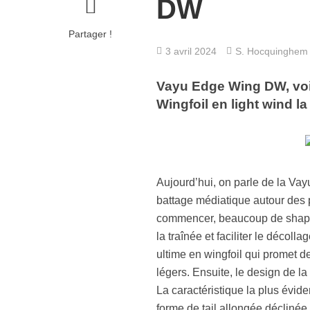
DW
Partager !
3 avril 2024
S. Hocquinghem
Vayu Edge Wing DW, voi
Wingfoil en light wind 
Aujourd’hui, on parle de la Va
battage médiatique autour des
commencer, beaucoup de shaper
la traînée et faciliter le déco
ultime en wingfoil qui promet d
légers. Ensuite, le design de l
La caractéristique la plus évide
forme de tail allongée décliné