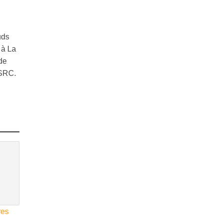
uds
 à La
de
SSRC.
res