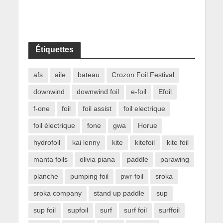
Étiquettes
afs
aile
bateau
Crozon Foil Festival
downwind
downwind foil
e-foil
Efoil
f-one
foil
foil assist
foil electrique
foil électrique
fone
gwa
Horue
hydrofoil
kai lenny
kite
kitefoil
kite foil
manta foils
olivia piana
paddle
parawing
planche
pumping foil
pwr-foil
sroka
sroka company
stand up paddle
sup
sup foil
supfoil
surf
surf foil
surffoil