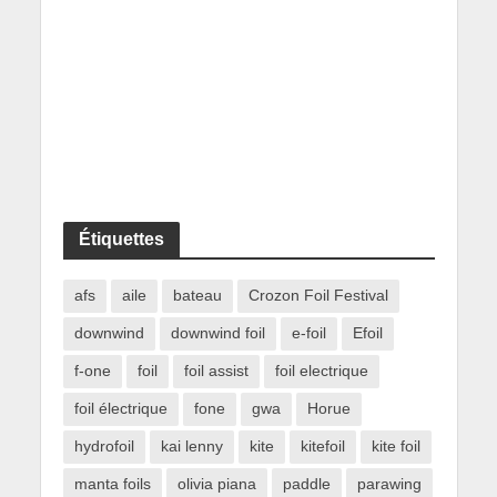
Étiquettes
afs
aile
bateau
Crozon Foil Festival
downwind
downwind foil
e-foil
Efoil
f-one
foil
foil assist
foil electrique
foil électrique
fone
gwa
Horue
hydrofoil
kai lenny
kite
kitefoil
kite foil
manta foils
olivia piana
paddle
parawing