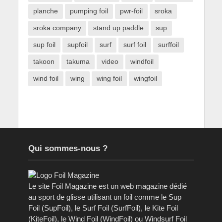
planche
pumping foil
pwr-foil
sroka
sroka company
stand up paddle
sup
sup foil
supfoil
surf
surf foil
surffoil
takoon
takuma
video
windfoil
wind foil
wing
wing foil
wingfoil
Qui sommes-nous ?
Le site Foil Magazine est un web magazine dédié
au sport de glisse utilisant un foil comme le Sup
Foil (SupFoil), le Surf Foil (SurfFoil), le Kite Foil
(KiteFoil), le Wind Foil (WindFoil) ou Windsurf Foil