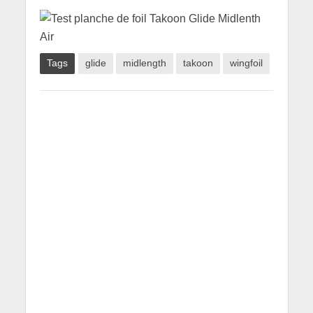
Tags
glide
midlength
takoon
wingfoil