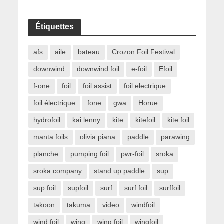
Étiquettes
afs
aile
bateau
Crozon Foil Festival
downwind
downwind foil
e-foil
Efoil
f-one
foil
foil assist
foil electrique
foil électrique
fone
gwa
Horue
hydrofoil
kai lenny
kite
kitefoil
kite foil
manta foils
olivia piana
paddle
parawing
planche
pumping foil
pwr-foil
sroka
sroka company
stand up paddle
sup
sup foil
supfoil
surf
surf foil
surffoil
takoon
takuma
video
windfoil
wind foil
wing
wing foil
wingfoil