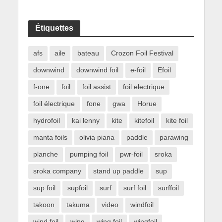
Étiquettes
afs
aile
bateau
Crozon Foil Festival
downwind
downwind foil
e-foil
Efoil
f-one
foil
foil assist
foil electrique
foil électrique
fone
gwa
Horue
hydrofoil
kai lenny
kite
kitefoil
kite foil
manta foils
olivia piana
paddle
parawing
planche
pumping foil
pwr-foil
sroka
sroka company
stand up paddle
sup
sup foil
supfoil
surf
surf foil
surffoil
takoon
takuma
video
windfoil
wind foil
wing
wing foil
wingfoil