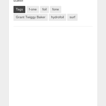
Tags
f-one
foil
fone
Grant Twiggy Baker
hydrofoil
surf