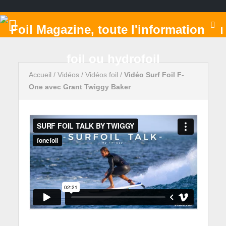
Accueil
/
Vidéos
/
Vidéos foil
/
Vidéo Surf Foil F-
One avec Grant Twiggy Baker