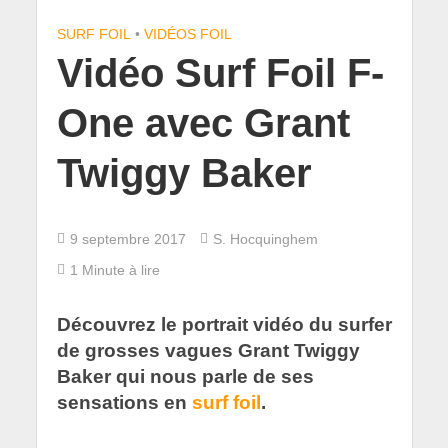
SURF FOIL
•
VIDÉOS FOIL
Vidéo Surf Foil F-
One avec Grant
Twiggy Baker
9 septembre 2017
S. Hocquinghem
1 Minute à lire
Découvrez le portrait vidéo du surfer
de grosses vagues Grant Twiggy
Baker qui nous parle de ses
sensations en
surf foil
.