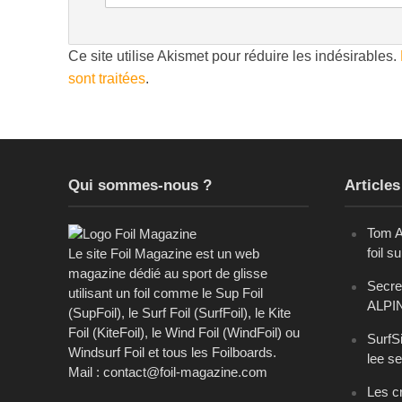
Ce site utilise Akismet pour réduire les indésirables.
sont traitées
.
Qui sommes-nous ?
Articles
Tom A
foil s
Le site Foil Magazine est un web
magazine dédié au sport de glisse
Secret
utilisant un foil comme le Sup Foil
ALPI
(SupFoil), le Surf Foil (SurfFoil), le Kite
Foil (KiteFoil), le Wind Foil (WindFoil) ou
SurfSi
Windsurf Foil et tous les Foilboards.
lee se
Mail : contact@foil-magazine.com
Les cr