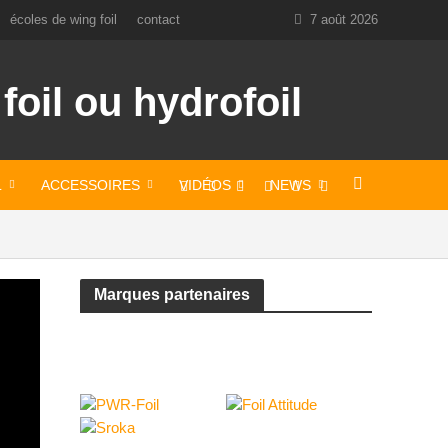
écoles de wing foil
contact
7 août 2026
L
ACCESSOIRES
VIDÉOS
NEWS
Marques partenaires