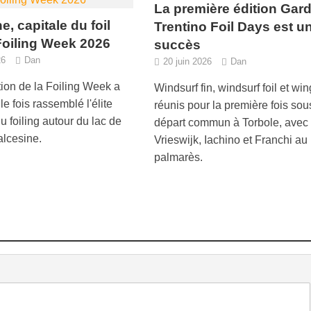
La première édition Gar
e, capitale du foil
Trentino Foil Days est u
Foiling Week 2026
succès
26
Dan
20 juin 2026
Dan
tion de la Foiling Week a
Windsurf fin, windsurf foil et win
e fois rassemblé l'élite
réunis pour la première fois sou
 foiling autour du lac de
départ commun à Torbole, avec
lcesine.
Vrieswijk, Iachino et Franchi au
palmarès.