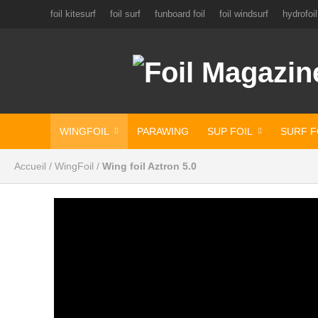
foil kitesurf
foil surf
funboard foil
foil windsurf
hydrofoil
WINGFOIL
PARAWING
SUP FOIL
SURF F
Accueil
/
WingFoil
/
Wing foil Aztron 5.0