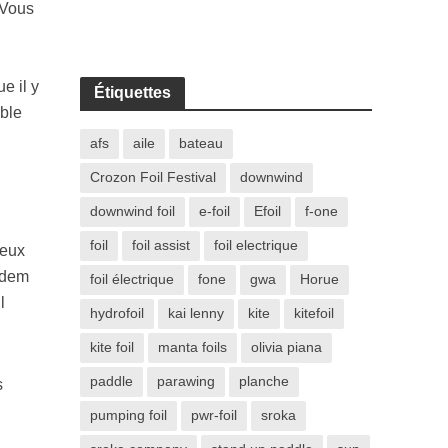
 Vous
i
e il y
Étiquettes
mble
afs
aile
bateau
Crozon Foil Festival
downwind
downwind foil
e-foil
Efoil
f-one
foil
foil assist
foil electrique
deux
 Idem
foil électrique
fone
gwa
Horue
l
hydrofoil
kai lenny
kite
kitefoil
kite foil
manta foils
olivia piana
paddle
parawing
planche
s
pumping foil
pwr-foil
sroka