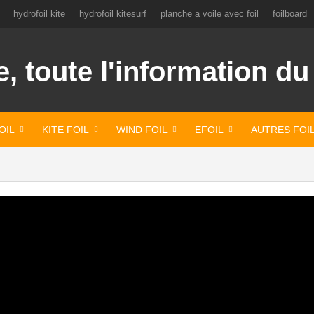
hydrofoil kite
hydrofoil kitesurf
planche a voile avec foil
foilboard
OIL
KITE FOIL
WIND FOIL
EFOIL
AUTRES FOI