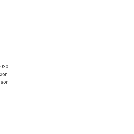
e
2020.
cron
s son