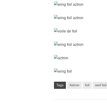
Tags
Aztron
foil
winf foil