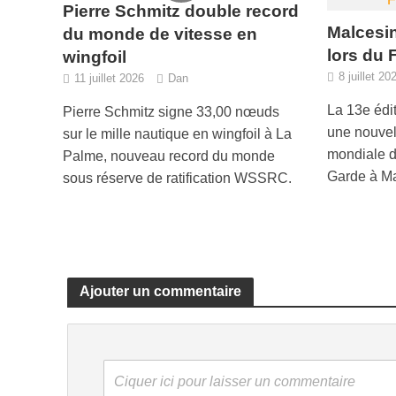
Pierre Schmitz double record
Malcesin
du monde de vitesse en
lors du 
wingfoil
8 juillet 20
11 juillet 2026
Dan
La 13e édi
Pierre Schmitz signe 33,00 nœuds
une nouvell
sur le mille nautique en wingfoil à La
mondiale du
Palme, nouveau record du monde
Garde à Ma
sous réserve de ratification WSSRC.
Ajouter un commentaire
Ciquer ici pour laisser un commentaire