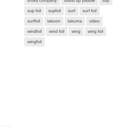
sroka company
stand up paddle
sup
sup foil
supfoil
surf
surf foil
surffoil
takoon
takuma
video
windfoil
wind foil
wing
wing foil
wingfoil