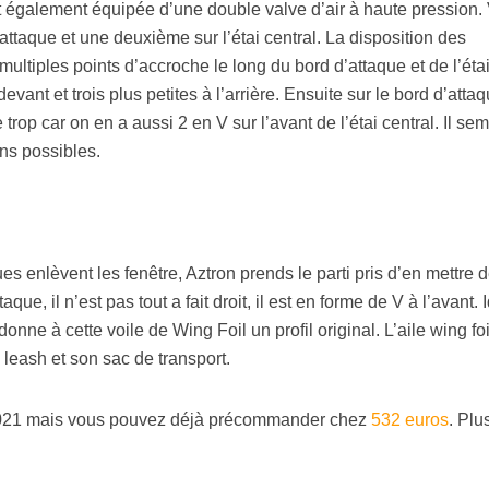
est également équipée d’une double valve d’air à haute pression.
’attaque et une deuxième sur l’étai central. La disposition des
ultiples points d’accroche le long du bord d’attaque et de l’éta
ant et trois plus petites à l’arrière. Ensuite sur le bord d’attaqu
 trop car on en a aussi 2 en V sur l’avant de l’étai central. Il se
ons possibles.
s enlèvent les fenêtre, Aztron prends le parti pris d’en mettre 
que, il n’est pas tout a fait droit, il est en forme de V à l’avant.
donne à cette voile de Wing Foil un profil original. L’aile wing foi
leash et son sac de transport.
 2021 mais vous pouvez déjà précommander chez
532 euros
. Plu