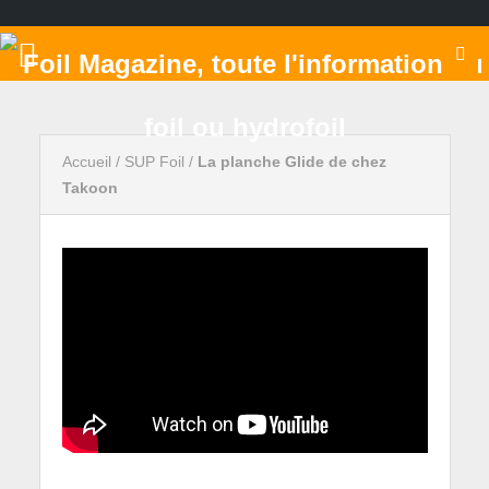
Accueil
/
SUP Foil
/
La planche Glide de chez
Takoon