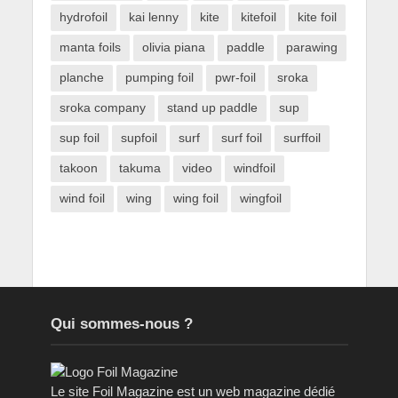
hydrofoil
kai lenny
kite
kitefoil
kite foil
manta foils
olivia piana
paddle
parawing
planche
pumping foil
pwr-foil
sroka
sroka company
stand up paddle
sup
sup foil
supfoil
surf
surf foil
surffoil
takoon
takuma
video
windfoil
wind foil
wing
wing foil
wingfoil
Qui sommes-nous ?
Le site Foil Magazine est un web magazine dédié