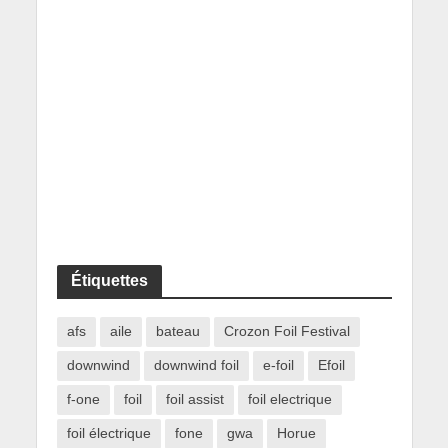
Étiquettes
afs
aile
bateau
Crozon Foil Festival
downwind
downwind foil
e-foil
Efoil
f-one
foil
foil assist
foil electrique
foil électrique
fone
gwa
Horue