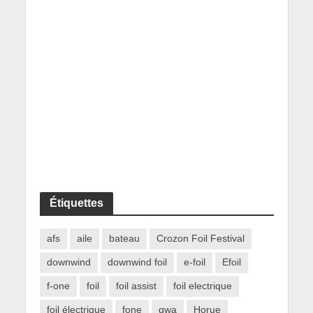
Étiquettes
afs
aile
bateau
Crozon Foil Festival
downwind
downwind foil
e-foil
Efoil
f-one
foil
foil assist
foil electrique
foil électrique
fone
gwa
Horue