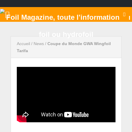
Accueil
/
News
/
Coupe du Monde GWA Wingfoil
Tarifa