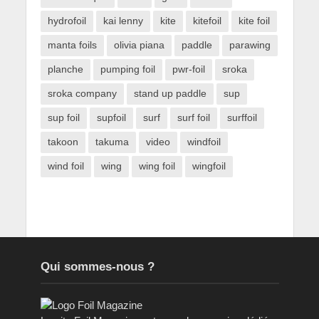
hydrofoil
kai lenny
kite
kitefoil
kite foil
manta foils
olivia piana
paddle
parawing
planche
pumping foil
pwr-foil
sroka
sroka company
stand up paddle
sup
sup foil
supfoil
surf
surf foil
surffoil
takoon
takuma
video
windfoil
wind foil
wing
wing foil
wingfoil
Qui sommes-nous ?