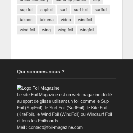
sup foil
supfoil
surf
surf foil
surffoil
takoon
takuma
video
windfoil
wind foil
wing
wing foil
wingfoil
Qui sommes-nous ?
Le site Foil Magazine est un web magazine dédié
au sport de glisse utilisant un foil comme le Sup
Foil (SupFoil), le Surf Foil (SurfFoil), le Kite Foil
(KiteFoil), le Wind Foil (WindFoil) ou Windsurf Foil
et tous les Foilboards.
Mail : contact@foil-magazine.com