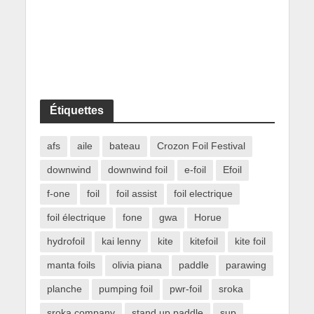
Étiquettes
afs
aile
bateau
Crozon Foil Festival
downwind
downwind foil
e-foil
Efoil
f-one
foil
foil assist
foil electrique
foil électrique
fone
gwa
Horue
hydrofoil
kai lenny
kite
kitefoil
kite foil
manta foils
olivia piana
paddle
parawing
planche
pumping foil
pwr-foil
sroka
sroka company
stand up paddle
sup