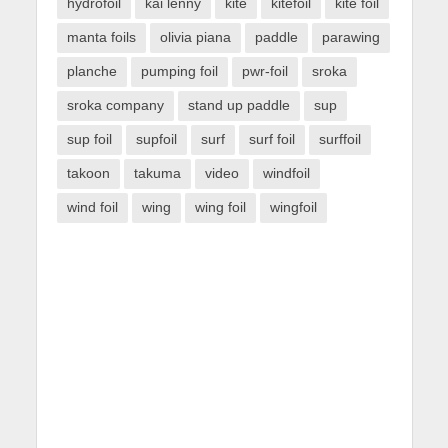
hydrofoil
kai lenny
kite
kitefoil
kite foil
manta foils
olivia piana
paddle
parawing
planche
pumping foil
pwr-foil
sroka
sroka company
stand up paddle
sup
sup foil
supfoil
surf
surf foil
surffoil
takoon
takuma
video
windfoil
wind foil
wing
wing foil
wingfoil