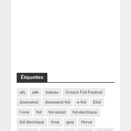
Étiquettes
afs
aile
bateau
Crozon Foil Festival
downwind
downwind foil
e-foil
Efoil
f-one
foil
foil assist
foil electrique
foil électrique
fone
gwa
Horue