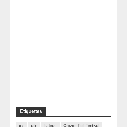
Étiquettes
afs
aile
bateau
Crozon Foil Festival