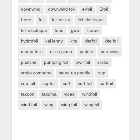
downwind
downwind foil
e-foil
Efoil
f-one
foil
foil assist
foil electrique
foil électrique
fone
gwa
Horue
hydrofoil
kai lenny
kite
kitefoil
kite foil
manta foils
olivia piana
paddle
parawing
planche
pumping foil
pwr-foil
sroka
sroka company
stand up paddle
sup
sup foil
supfoil
surf
surf foil
surffoil
takoon
takuma
video
windfoil
wind foil
wing
wing foil
wingfoil