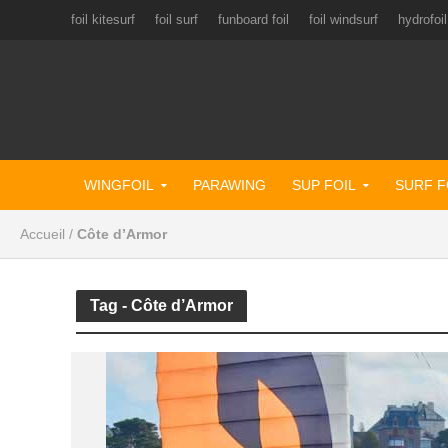
foil kitesurf
foil surf
funboard foil
foil windsurf
hydrofoil
WINGFOIL
PARAWING
SUP FOIL
SURF F
Accueil
/
Côte d’Armor
Tag - Côte d’Armor