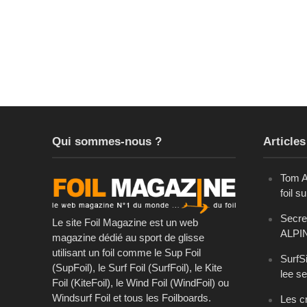
Qui sommes-nous ?
Articles
Tom A
foil s
Secret
Le site Foil Magazine est un web
ALPI
magazine dédié au sport de glisse
utilisant un foil comme le Sup Foil
SurfSi
(SupFoil), le Surf Foil (SurfFoil), le Kite
lee se
Foil (KiteFoil), le Wind Foil (WindFoil) ou
Windsurf Foil et tous les Foilboards.
Les cr