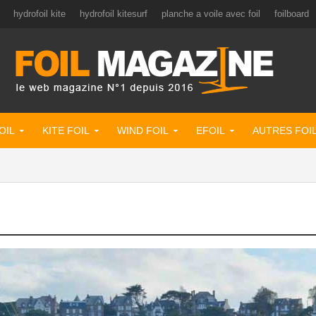
hydrofoil kite
hydrofoil kitesurf
planche a voile avec foil
foilboard
OIL
KITE FOIL
WIND FOIL
EFOIL
AUTRES FOI