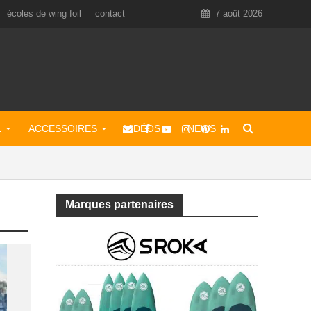
écoles de wing foil
contact
7 août 2026
L
ACCESSOIRES
VIDÉOS
NEWS
Marques partenaires