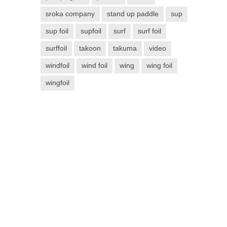
sroka company
stand up paddle
sup
sup foil
supfoil
surf
surf foil
surffoil
takoon
takuma
video
windfoil
wind foil
wing
wing foil
wingfoil