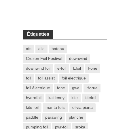
Étiquettes
afs
aile
bateau
Crozon Foil Festival
downwind
downwind foil
e-foil
Efoil
f-one
foil
foil assist
foil electrique
foil électrique
fone
gwa
Horue
hydrofoil
kai lenny
kite
kitefoil
kite foil
manta foils
olivia piana
paddle
parawing
planche
pumping foil
pwr-foil
sroka