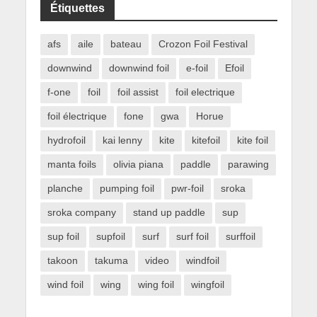
Étiquettes
afs
aile
bateau
Crozon Foil Festival
downwind
downwind foil
e-foil
Efoil
f-one
foil
foil assist
foil electrique
foil électrique
fone
gwa
Horue
hydrofoil
kai lenny
kite
kitefoil
kite foil
manta foils
olivia piana
paddle
parawing
planche
pumping foil
pwr-foil
sroka
sroka company
stand up paddle
sup
sup foil
supfoil
surf
surf foil
surffoil
takoon
takuma
video
windfoil
wind foil
wing
wing foil
wingfoil