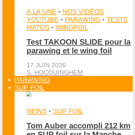
A LA UNE
•
NOS VIDÉOS
YOUTUBE
•
PARAWING
•
TESTS
MATOS
•
WINGFOIL
Test TAKOON SLIDE pour la
parawing et le wing foil
17 JUIN 2026
S. HOCQUINGHEM
PARAWING
SUP FOIL
NEWS
•
SUP FOIL
Tom Auber accompli 212 km
en SUP foil sur la Manche