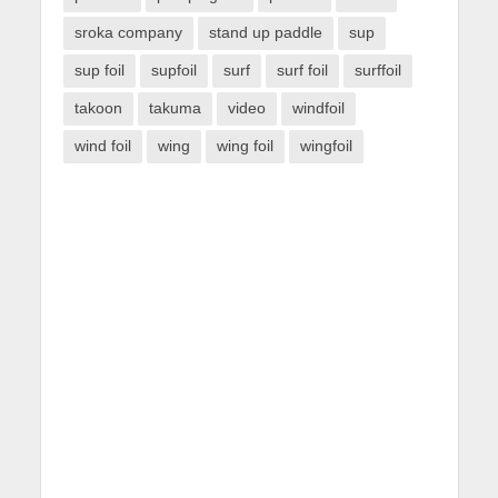
sroka company
stand up paddle
sup
sup foil
supfoil
surf
surf foil
surffoil
takoon
takuma
video
windfoil
wind foil
wing
wing foil
wingfoil