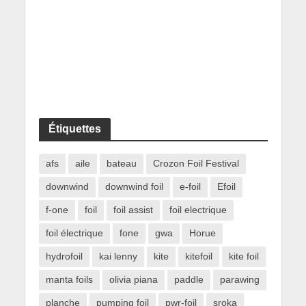
Étiquettes
afs
aile
bateau
Crozon Foil Festival
downwind
downwind foil
e-foil
Efoil
f-one
foil
foil assist
foil electrique
foil électrique
fone
gwa
Horue
hydrofoil
kai lenny
kite
kitefoil
kite foil
manta foils
olivia piana
paddle
parawing
planche
pumping foil
pwr-foil
sroka