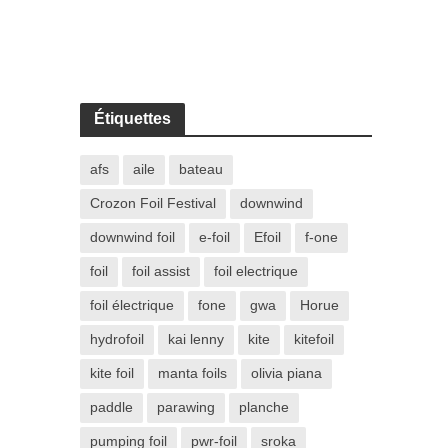
Étiquettes
afs
aile
bateau
Crozon Foil Festival
downwind
downwind foil
e-foil
Efoil
f-one
foil
foil assist
foil electrique
foil électrique
fone
gwa
Horue
hydrofoil
kai lenny
kite
kitefoil
kite foil
manta foils
olivia piana
paddle
parawing
planche
pumping foil
pwr-foil
sroka