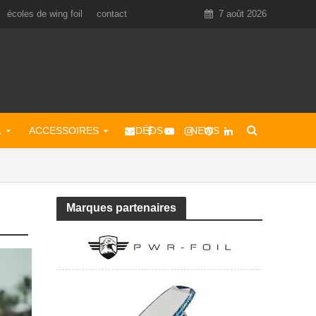
écoles de wing foil
contact
7 août 2026
L
ACCESSOIRES
VIDÉOS
NEWS
Marques partenaires