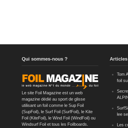
Qui sommes-nous ?
Articles
Tom A
foil s
Secret
Le site Foil Magazine est un web
ALPI
magazine dédié au sport de glisse
utilisant un foil comme le Sup Foil
SurfSi
(SupFoil), le Surf Foil (SurfFoil), le Kite
lee se
Foil (KiteFoil), le Wind Foil (WindFoil) ou
Windsurf Foil et tous les Foilboards.
Les cr