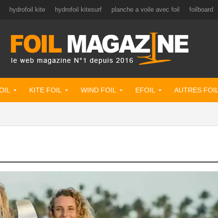
hydrofoil kite
hydrofoil kitesurf
planche a voile avec foil
foilboard
OIL
KITE FOIL
WIND FOIL
EFOIL
AUTRES FOI