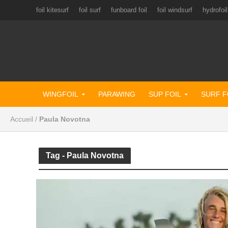
foil kitesurf
foil surf
funboard foil
foil windsurf
hydrofoil
WINGFOIL
PARAWING
SUP FOIL
SURF F
Accueil
/
Paula Novotna
Tag - Paula Novotna