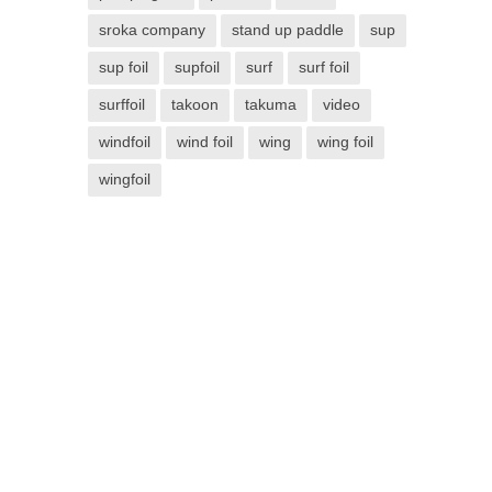
sroka company
stand up paddle
sup
sup foil
supfoil
surf
surf foil
surffoil
takoon
takuma
video
windfoil
wind foil
wing
wing foil
wingfoil