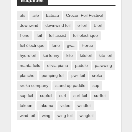
Étiquettes
afs
aile
bateau
Crozon Foil Festival
downwind
downwind foil
e-foil
Efoil
f-one
foil
foil assist
foil electrique
foil électrique
fone
gwa
Horue
hydrofoil
kai lenny
kite
kitefoil
kite foil
manta foils
olivia piana
paddle
parawing
planche
pumping foil
pwr-foil
sroka
sroka company
stand up paddle
sup
sup foil
supfoil
surf
surf foil
surffoil
takoon
takuma
video
windfoil
wind foil
wing
wing foil
wingfoil