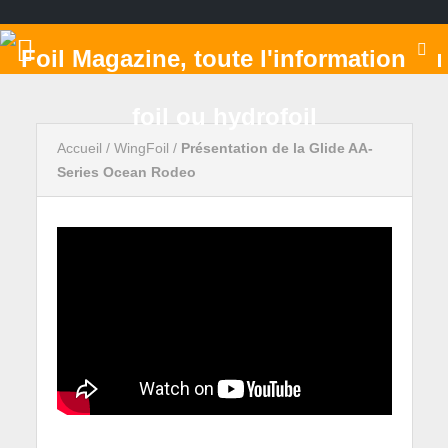
Accueil
/
WingFoil
/
Présentation de la Glide AA-
Series Ocean Rodeo