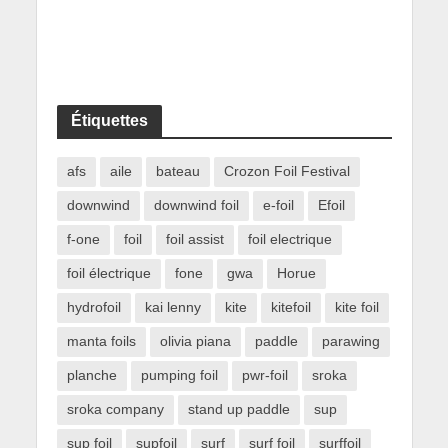
Étiquettes
afs
aile
bateau
Crozon Foil Festival
downwind
downwind foil
e-foil
Efoil
f-one
foil
foil assist
foil electrique
foil électrique
fone
gwa
Horue
hydrofoil
kai lenny
kite
kitefoil
kite foil
manta foils
olivia piana
paddle
parawing
planche
pumping foil
pwr-foil
sroka
sroka company
stand up paddle
sup
sup foil
supfoil
surf
surf foil
surffoil