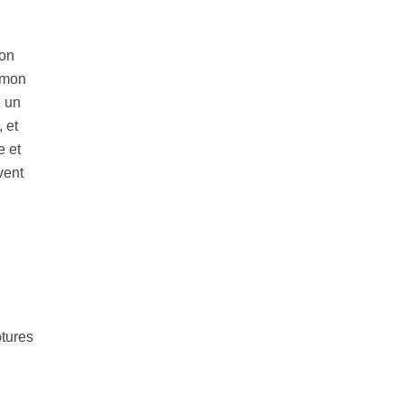
mon
 mon
e un
 et
e et
vent
ptures