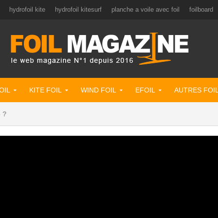
hydrofoil kite
hydrofoil kitesurf
planche a voile avec foil
foilboard
OIL
KITE FOIL
WIND FOIL
EFOIL
AUTRES FOI
e ?