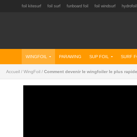
foil kitesurf
foil surf
funboard foil
foil windsurf
hydrofoil
WINGFOIL
PARAWING
SUP FOIL
SURF F
Accueil
/
WingFoil
/
Comment devenir le wingfoiler le plus rapid