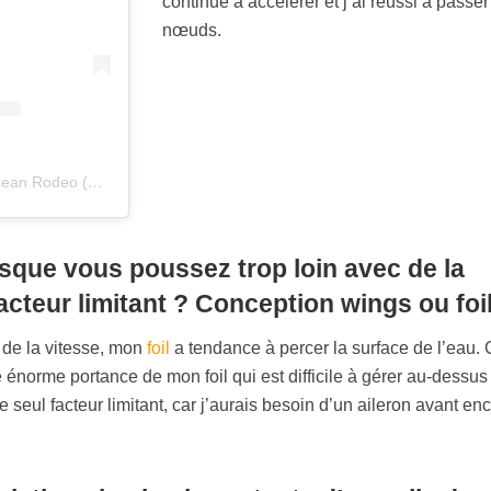
continué à accélérer et j’ai réussi à passer
nœuds.
Une publication partagée par Ocean Rodeo (@oceanrodeo)
rsque vous poussez trop loin avec de la
facteur limitant ? Conception wings ou foi
 de la vitesse, mon
foil
a tendance à percer la surface de l’eau. 
énorme portance de mon foil qui est difficile à gérer au-dessus
seul facteur limitant, car j’aurais besoin d’un aileron avant en