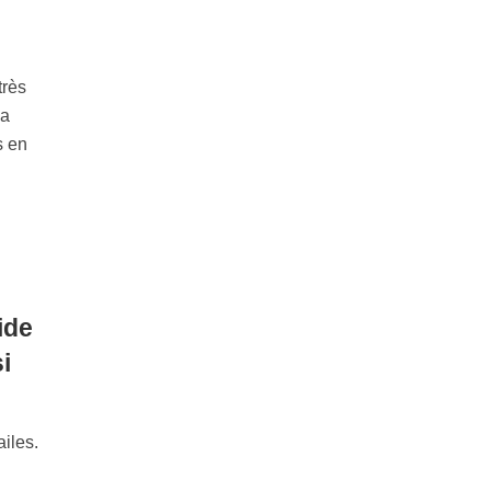
très
la
s en
ide
i
ailes.