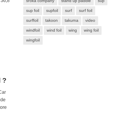
 36,8
sroka company
stand up paddle
sup
sup foil
supfoil
surf
surf foil
surffoil
takoon
takuma
video
windfoil
wind foil
wing
wing foil
wingfoil
l ?
Car
 de
core