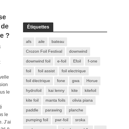
se
 de
Étiquettes
e ?
afs
aile
bateau
8
Crozon Foil Festival
downwind
downwind foil
e-foil
Efoil
f-one
t
foil
foil assist
foil electrique
velle
foil électrique
fone
gwa
Horue
sion
hydrofoil
kai lenny
kite
kitefoil
ous le
kite foil
manta foils
olivia piana
é
paddle
parawing
planche
us le
pumping foil
pwr-foil
sroka
. J’ai