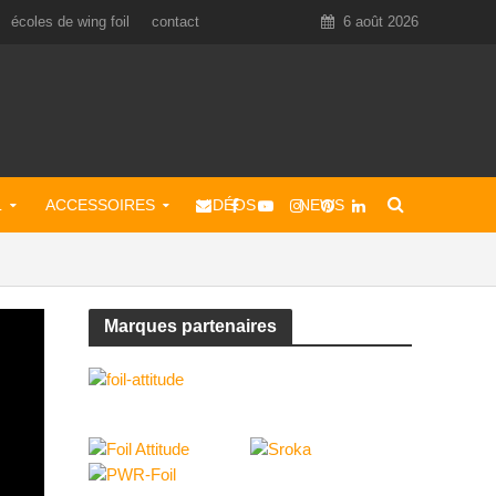
écoles de wing foil
contact
6 août 2026
L
ACCESSOIRES
VIDÉOS
NEWS
Marques partenaires