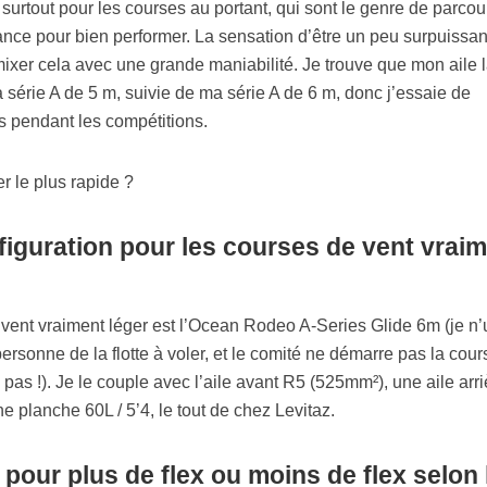
surtout pour les courses au portant, qui sont le genre de parcou
ance pour bien performer. La sensation d’être un peu surpuissan
ra mixer cela avec une grande maniabilité. Je trouve que mon aile 
 série A de 5 m, suivie de ma série A de 6 m, donc j’essaie de
es pendant les compétitions.
figuration pour les courses de vent vrai
vent vraiment léger est l’Ocean Rodeo A-Series Glide 6m (je n’u
personne de la flotte à voler, et le comité ne démarre pas la cour
 pas !). Je le couple avec l’aile avant R5 (525mm²), une aile arri
planche 60L / 5’4, le tout de chez Levitaz.
 pour plus de flex ou moins de flex selon 