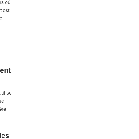
rs où
t est
la
ment
tilise
se
ère
les