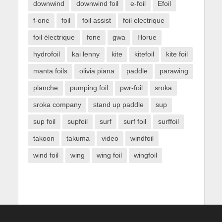
downwind
downwind foil
e-foil
Efoil
f-one
foil
foil assist
foil electrique
foil électrique
fone
gwa
Horue
hydrofoil
kai lenny
kite
kitefoil
kite foil
manta foils
olivia piana
paddle
parawing
planche
pumping foil
pwr-foil
sroka
sroka company
stand up paddle
sup
sup foil
supfoil
surf
surf foil
surffoil
takoon
takuma
video
windfoil
wind foil
wing
wing foil
wingfoil