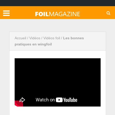
Accueil
/
Vidéos
/
Vidéos foil
/
Les bonnes
pratiques en wingfoil