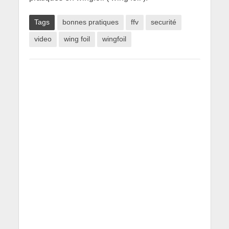
Tags
bonnes pratiques
ffv
securité
video
wing foil
wingfoil