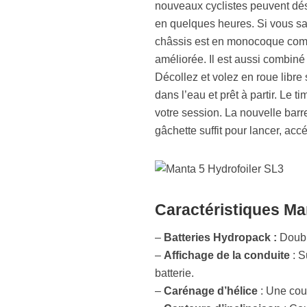
nouveaux cyclistes peuvent dés
en quelques heures. Si vous sav
châssis est en monocoque comp
améliorée. Il est aussi combiné a
Décollez et volez en roue libre 
dans l’eau et prêt à partir. Le 
votre session. La nouvelle barre
gâchette suffit pour lancer, acc
Caractéristiques Ma
–
Batteries Hydropack :
Double
–
Affichage de la conduite
: S
batterie.
–
Carénage d’hélice
: Une couc