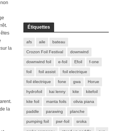
 non
ge
rêt.
Étiquettes
 êtes
e
afs
aile
bateau
sur la
Crozon Foil Festival
downwind
downwind foil
e-foil
Efoil
f-one
foil
foil assist
foil electrique
foil électrique
fone
gwa
Horue
hydrofoil
kai lenny
kite
kitefoil
arent.
kite foil
manta foils
olivia piana
de la
paddle
parawing
planche
pumping foil
pwr-foil
sroka