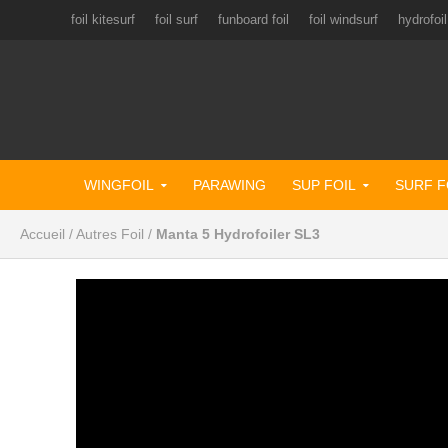
foil kitesurf
foil surf
funboard foil
foil windsurf
hydrofoil
WINGFOIL
PARAWING
SUP FOIL
SURF F
Accueil
/
Autres Foil
/
Manta 5 Hydrofoiler SL3