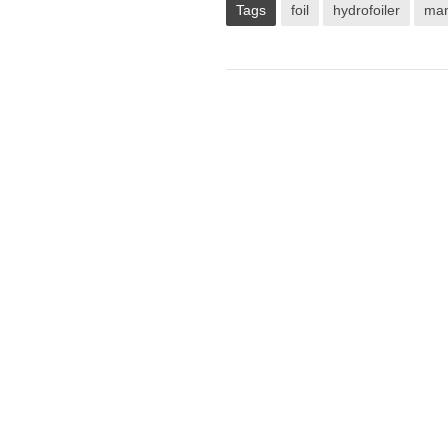
Tags
foil
hydrofoiler
man