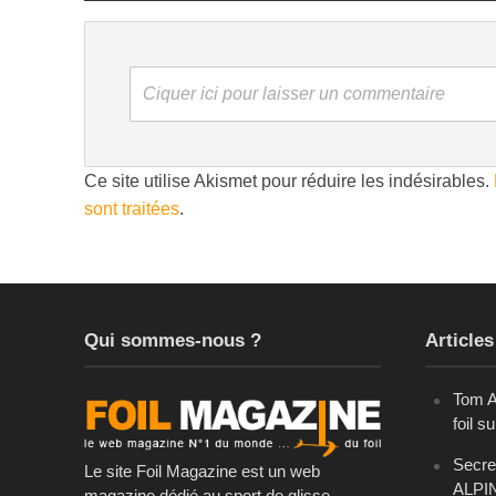
Ciquer ici pour laisser un commentaire
Ce site utilise Akismet pour réduire les indésirables.
sont traitées
.
Qui sommes-nous ?
Articles
Tom A
foil s
Secret
Le site Foil Magazine est un web
ALPI
magazine dédié au sport de glisse