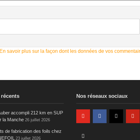
En savoir plus sur la façon dont les données de vos commentai
 récents
Nos réseaux sociaux
uber accompli 212 km en SUP
ur la Manche
26 juillet 2026
s de fabrication des foils chez
NEFOIL
23 juillet 2026