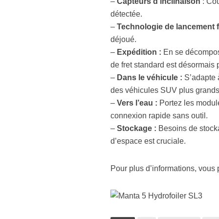
–
Capteurs d’inclinaison
: Cou
détectée.
–
Technologie de lancement f
déjoué.
–
Expédition :
En se décomposan
de fret standard est désormais 
–
Dans le véhicule :
S’adapte à
des véhicules SUV plus grands
–
Vers l’eau :
Portez les module
connexion rapide sans outil.
–
Stockage :
Besoins de stocka
d’espace est cruciale.
Pour plus d’informations, vous