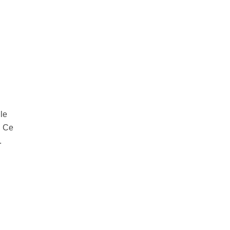
le
. Ce
.