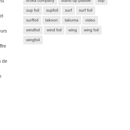
sroka company
stand up paddle
sup
st
sup foil
supfoil
surf
surf foil
et
surffoil
takoon
takuma
video
windfoil
wind foil
wing
wing foil
eurs
wingfoil
fre
s de
e