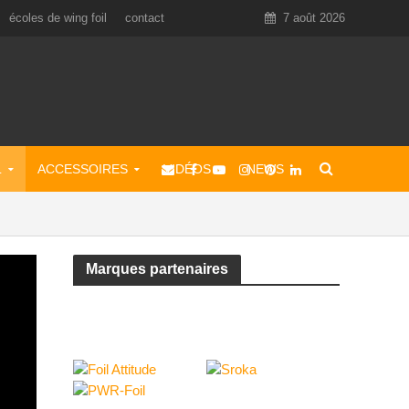
écoles de wing foil
contact
7 août 2026
L
ACCESSOIRES
VIDÉOS
NEWS
Marques partenaires