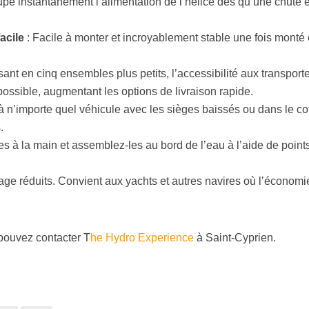
pe instantanément l’alimentation de l’hélice dès qu’une chute e
acile
: Facile à monter et incroyablement stable une fois monté 
t en cinq ensembles plus petits, l’accessibilité aux transport
possible, augmentant les options de livraison rapide.
 n’importe quel véhicule avec les sièges baissés ou dans le cof
.
s à la main et assemblez-les au bord de l’eau à l’aide de point
ge réduits. Convient aux yachts et autres navires où l’économi
 pouvez contacter T
he Hydro Experience
à Saint-Cyprien.