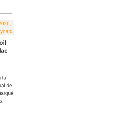
oil
lac
 la
nal de
marqué
s.