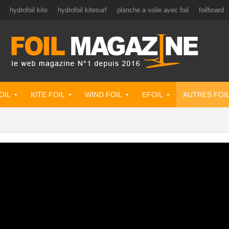
hydrofoil kite
hydrofoil kitesurf
planche a voile avec foil
foilboard
OIL
KITE FOIL
WIND FOIL
EFOIL
AUTRES FOI