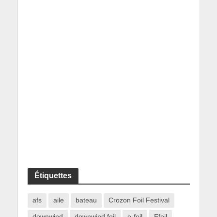
Étiquettes
afs
aile
bateau
Crozon Foil Festival
downwind
downwind foil
e-foil
Efoil