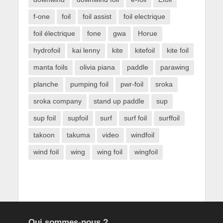
f-one
foil
foil assist
foil electrique
foil électrique
fone
gwa
Horue
hydrofoil
kai lenny
kite
kitefoil
kite foil
manta foils
olivia piana
paddle
parawing
planche
pumping foil
pwr-foil
sroka
sroka company
stand up paddle
sup
sup foil
supfoil
surf
surf foil
surffoil
takoon
takuma
video
windfoil
wind foil
wing
wing foil
wingfoil
Qui sommes-nous ?