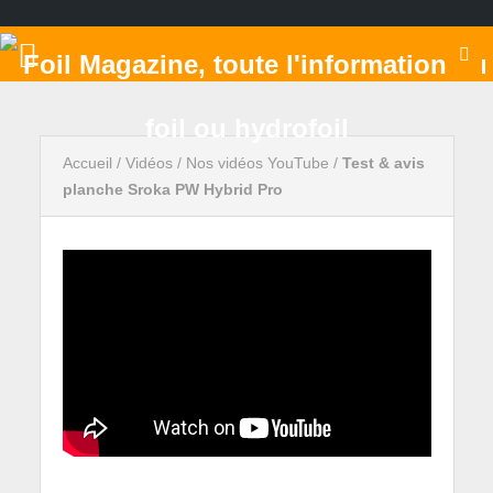
Accueil
/
Vidéos
/
Nos vidéos YouTube
/
Test & avis
planche Sroka PW Hybrid Pro