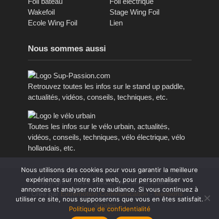
Foil bateau
Foil électrique
Wakefoil
Stage Wing Foil
Ecole Wing Foil
Lien
Nous sommes aussi
Retrouvez toutes les infos sur le stand up paddle,
actualités, vidéos, conseils, techniques, etc.
Toutes les infos sur le vélo urbain, actualités,
vidéos, conseils, techniques, vélo électrique, vélo
hollandais, etc.
Nous utilisons des cookies pour vous garantir la meilleure
expérience sur notre site web, pour personnaliser vos
Copyright © 2016 - 2023, tous droits réservés.
annonces et analyser notre audiance. Si vous continuez à
Créé par
Extremotion Communication
-
Mentions
utiliser ce site, nous supposerons que vous en êtes satisfait.
légales
Politique de confidentialité