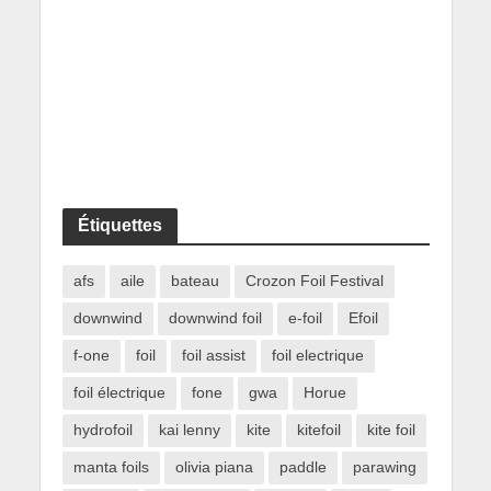
Étiquettes
afs
aile
bateau
Crozon Foil Festival
downwind
downwind foil
e-foil
Efoil
f-one
foil
foil assist
foil electrique
foil électrique
fone
gwa
Horue
hydrofoil
kai lenny
kite
kitefoil
kite foil
manta foils
olivia piana
paddle
parawing