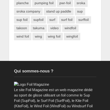
planche
pumping foil
pwr-foil
sroka
sroka company
stand up paddle
sup
sup foil
supfoil
surf
surf foil
surffoil
takoon
takuma
video
windfoil
wind foil
wing
wing foil
wingfoil
Qui sommes-nous ?
Le site Foil Magazine est un web magazine dédié
au sport de glisse utilisant un foil comme le Sup
Foil (SupFoil), le Surf Foil (SurfFoil), le Kite Foil
(KiteFoil), le Wind Foil (WindFoil) ou Windsurf Foil