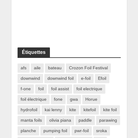
Étiquettes
afs
aile
bateau
Crozon Foil Festival
downwind
downwind foil
e-foil
Efoil
f-one
foil
foil assist
foil electrique
foil électrique
fone
gwa
Horue
hydrofoil
kai lenny
kite
kitefoil
kite foil
manta foils
olivia piana
paddle
parawing
planche
pumping foil
pwr-foil
sroka