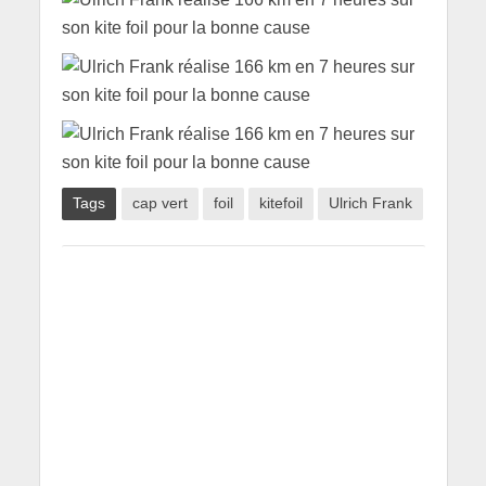
Tags
cap vert
foil
kitefoil
Ulrich Frank