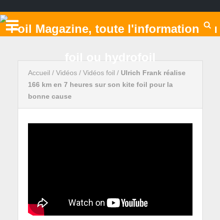
Accueil
/
Vidéos
/
Vidéos foil
/
Ulrich Frank réalise
166 km en 7 heures sur son kite foil pour la
bonne cause