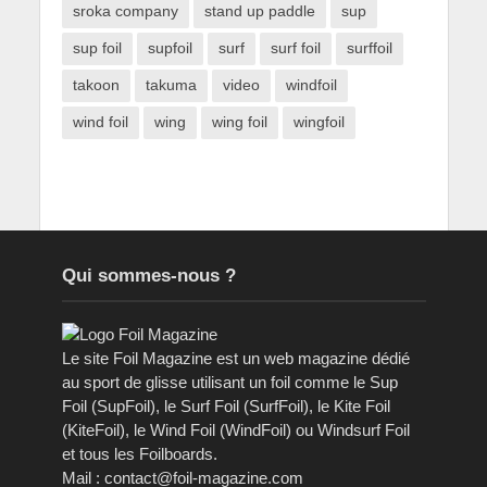
sroka company
stand up paddle
sup
sup foil
supfoil
surf
surf foil
surffoil
takoon
takuma
video
windfoil
wind foil
wing
wing foil
wingfoil
Qui sommes-nous ?
Le site Foil Magazine est un web magazine dédié
au sport de glisse utilisant un foil comme le Sup
Foil (SupFoil), le Surf Foil (SurfFoil), le Kite Foil
(KiteFoil), le Wind Foil (WindFoil) ou Windsurf Foil
et tous les Foilboards.
Mail : contact@foil-magazine.com