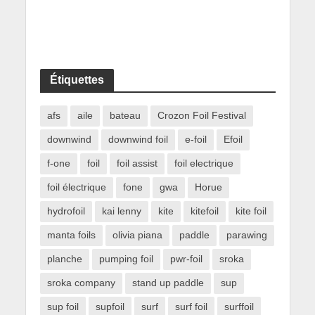
Étiquettes
afs
aile
bateau
Crozon Foil Festival
downwind
downwind foil
e-foil
Efoil
f-one
foil
foil assist
foil electrique
foil électrique
fone
gwa
Horue
hydrofoil
kai lenny
kite
kitefoil
kite foil
manta foils
olivia piana
paddle
parawing
planche
pumping foil
pwr-foil
sroka
sroka company
stand up paddle
sup
sup foil
supfoil
surf
surf foil
surffoil