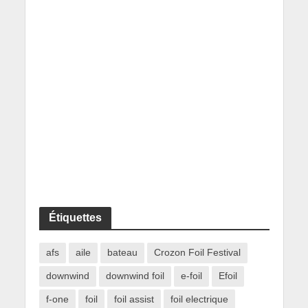
Étiquettes
afs
aile
bateau
Crozon Foil Festival
downwind
downwind foil
e-foil
Efoil
f-one
foil
foil assist
foil electrique