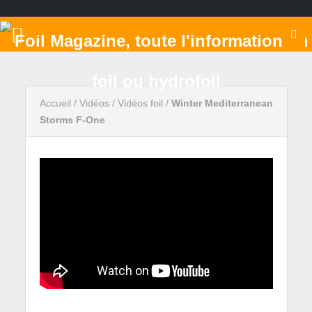
Accueil
/
Vidéos
/
Vidéos foil
/
Winter Mediterranean
Storms F-One