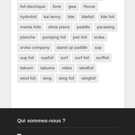
foil électrique
fone
gwa
Horue
hydrofoil
kai lenny
kite
kitefoil
kite foil
manta foils
olivia piana
paddle
parawing
planche
pumping foil
pwr-foil
sroka
sroka company
stand up paddle
sup
sup foil
supfoil
surf
surf foil
surffoil
takoon
takuma
video
windfoil
wind foil
wing
wing foil
wingfoil
Qui sommes-nous ?