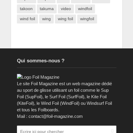
takoon
takuma
video
windfoil
wind foil
wing
wing foil
wingfoil
Qui sommes-nous ?
Le site Foil Magazine est un web magazine dédié
au sport de glisse utilisant un foil comme le Sup
Foil (SupFoil), le Surf Foil (SurfFoil), le Kite Foil
(KiteFoil), le Wind Foil (WindFoil) ou Windsurf Foil
et tous les Foilboards.
Mail : contact@foil-magazine.com