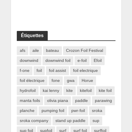
Étiquettes
afs
aile
bateau
Crozon Foil Festival
downwind
downwind foil
e-foil
Efoil
f-one
foil
foil assist
foil electrique
foil électrique
fone
gwa
Horue
hydrofoil
kai lenny
kite
kitefoil
kite foil
manta foils
olivia piana
paddle
parawing
planche
pumping foil
pwr-foil
sroka
sroka company
stand up paddle
sup
sup foil
supfoil
surf
surf foil
surffoil