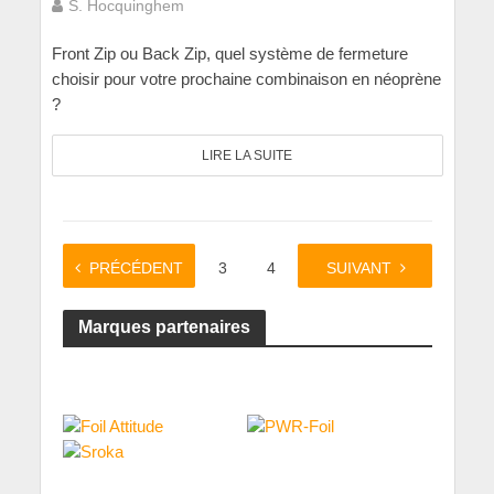
S. Hocquinghem
Front Zip ou Back Zip, quel système de fermeture
choisir pour votre prochaine combinaison en néoprène
?
LIRE LA SUITE
PRÉCÉDENT
1
…
3
4
5
SUIVANT
6
Marques partenaires