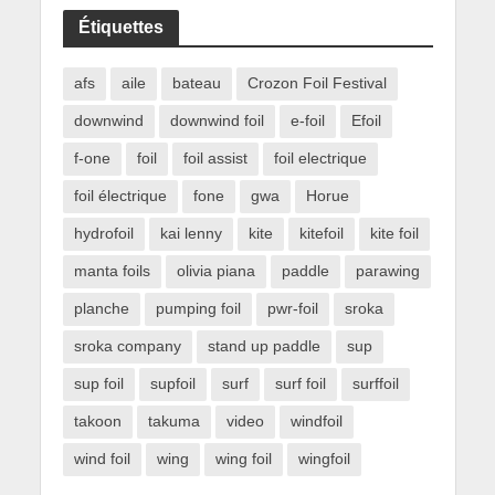
Étiquettes
afs
aile
bateau
Crozon Foil Festival
downwind
downwind foil
e-foil
Efoil
f-one
foil
foil assist
foil electrique
foil électrique
fone
gwa
Horue
hydrofoil
kai lenny
kite
kitefoil
kite foil
manta foils
olivia piana
paddle
parawing
planche
pumping foil
pwr-foil
sroka
sroka company
stand up paddle
sup
sup foil
supfoil
surf
surf foil
surffoil
takoon
takuma
video
windfoil
wind foil
wing
wing foil
wingfoil