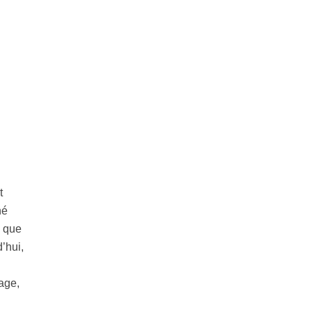
t
hé
e que
’hui,
age,