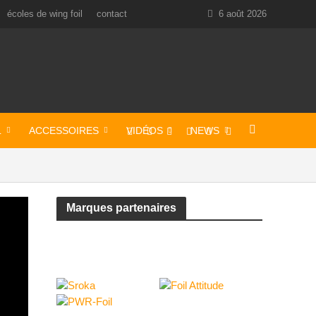
écoles de wing foil
contact
6 août 2026
L
ACCESSOIRES
VIDÉOS
NEWS
Marques partenaires