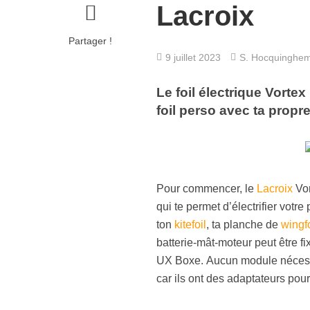
Lacroix
Partager !
9 juillet 2023
S. Hocquinghe
Le foil électrique Vortex
foil perso avec ta propr
Pour commencer, le
Lacroix
Vo
qui te permet d’électrifier votre 
ton
kitefoil
, ta planche de
wingfo
batterie-mât-moteur peut être f
UX Boxe. Aucun module nécessai
car ils ont des adaptateurs pou