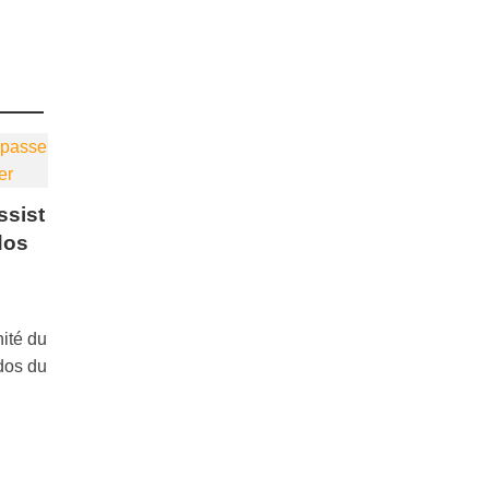
ssist
dos
ité du
 dos du