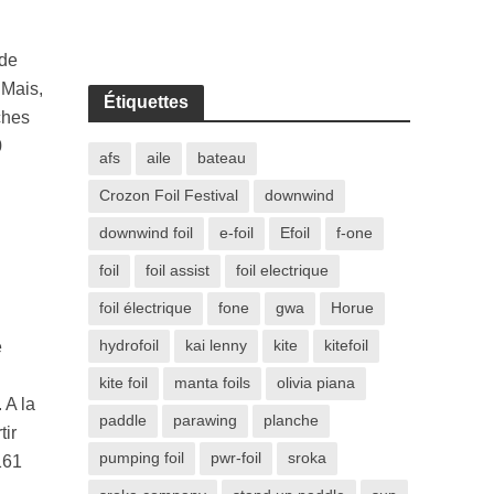
 de
 Mais,
Étiquettes
ches
0
afs
aile
bateau
Crozon Foil Festival
downwind
downwind foil
e-foil
Efoil
f-one
foil
foil assist
foil electrique
foil électrique
fone
gwa
Horue
hydrofoil
kai lenny
kite
kitefoil
e
kite foil
manta foils
olivia piana
 A la
paddle
parawing
planche
tir
pumping foil
pwr-foil
sroka
161