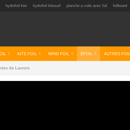
hydrofoil kite
hydrofoil kitesurf
planche a voile avec foil
foilboard
OIL
KITE FOIL
WIND FOIL
EFOIL
AUTRES FOI
ortex de Lacroix