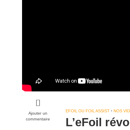
EFOIL OU FOIL ASSIST
•
NOS VI
Ajouter un
L’eFoil révo
commentaire