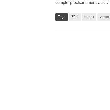
complet prochainement, à suivr
Tags
Efoil
lacroix
vortex