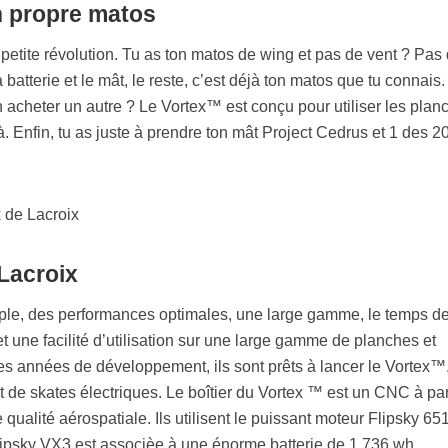
n propre matos
 petite révolution. Tu as ton matos de wing et pas de vent ? Pas
 batterie et le mât, le reste, c’est déjà ton matos que tu connais.
en acheter un autre ? Le Vortex™ est conçu pour utiliser les plan
à. Enfin, tu as juste à prendre ton mât Project Cedrus et 1 des 2
 Lacroix
mple, des performances optimales, une large gamme, le temps d
t une facilité d’utilisation sur une large gamme de planches et
des années de développement, ils sont prêts à lancer le Vortex™.
t de skates électriques. Le boîtier du Vortex ™ est un CNC à par
qualité aérospatiale. Ils utilisent le puissant moteur Flipsky 65
ipsky VX3 est associèe à une énorme batterie de 1 736 wh