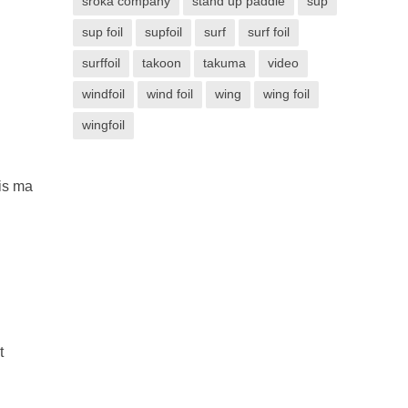
sroka company
stand up paddle
sup
sup foil
supfoil
surf
surf foil
surffoil
takoon
takuma
video
windfoil
wind foil
wing
wing foil
wingfoil
ais ma
t