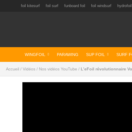
foil kitesurf
foil surf
funboard foil
foil windsurf
hydrofoil
WINGFOIL
PARAWING
SUP FOIL
SURF F
Accueil
/
Vidéos
/
Nos vidéos YouTube
/
L’eFoil révolutionnaire V