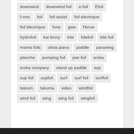
downwind
downwind foil
e-foil
Efoil
f-one
foil
foil assist
foil electrique
foil électrique
fone
gwa
Horue
hydrofoil
kai lenny
kite
kitefoil
kite foil
manta foils
olivia piana
paddle
parawing
planche
pumping foil
pwr-foil
sroka
sroka company
stand up paddle
sup
sup foil
supfoil
surf
surf foil
surffoil
takoon
takuma
video
windfoil
wind foil
wing
wing foil
wingfoil