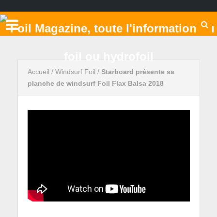
Accueil
/
Windsurf Foil
/
Starboard présente sa
planche de windsurf Foil Flax Balsa 2018