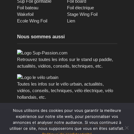
Sup Foil gonflable
Foil board
Foil bateau
Foil électrique
Wakefoil
Stage Wing Foil
Ecole Wing Foil
Lien
Nous sommes aussi
Retrouvez toutes les infos sur le stand up paddle,
actualités, vidéos, conseils, techniques, etc.
Toutes les infos sur le vélo urbain, actualités,
vidéos, conseils, techniques, vélo électrique, vélo
hollandais, etc.
Nous utilisons des cookies pour vous garantir la meilleure
expérience sur notre site web, pour personnaliser vos
Copyright © 2016 - 2023, tous droits réservés.
annonces et analyser notre audiance. Si vous continuez à
Créé par
Extremotion Communication
-
Mentions
utiliser ce site, nous supposerons que vous en êtes satisfait.
légales