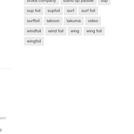
sroka company
stand up paddle
sup
sup foil
supfoil
surf
surf foil
surffoil
takoon
takuma
video
windfoil
wind foil
wing
wing foil
wingfoil
hem
e