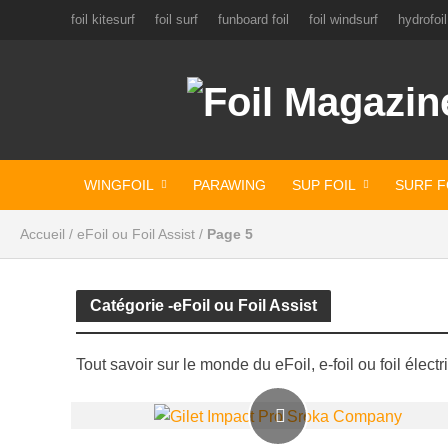
foil kitesurf
foil surf
funboard foil
foil windsurf
hydrofoil
WINGFOIL
PARAWING
SUP FOIL
SURF F
Accueil
/
eFoil ou Foil Assist
/
Page 5
Catégorie -eFoil ou Foil Assist
Tout savoir sur le monde du eFoil, e-foil ou foil électr