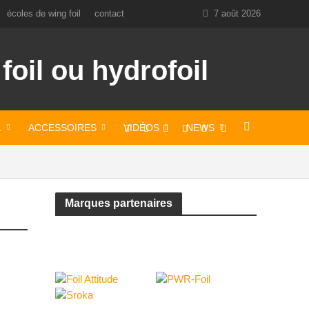
écoles de wing foil
contact
7 août 2026
L
ACCESSOIRES
VIDÉOS
NEWS
Marques partenaires