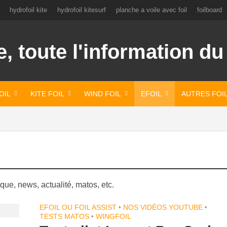
hydrofoil kite
hydrofoil kitesurf
planche a voile avec foil
foilboard
OIL
KITE FOIL
WIND FOIL
EFOIL
AUTRES FOI
ique, news, actualité, matos, etc.
EFOIL OU FOIL ASSIST
•
NOS VIDÉOS YOUTUBE
•
TESTS MATOS
•
WINGFOIL