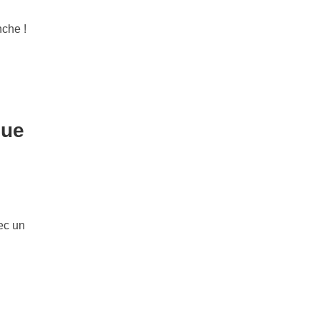
nche !
que
ec un