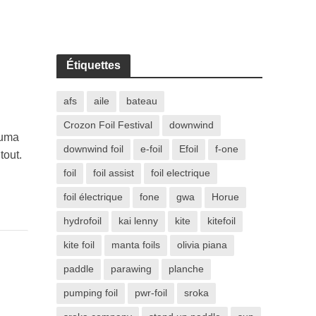
Étiquettes
afs
aile
bateau
Crozon Foil Festival
downwind
kuma
downwind foil
e-foil
Efoil
f-one
tout.
foil
foil assist
foil electrique
foil électrique
fone
gwa
Horue
hydrofoil
kai lenny
kite
kitefoil
kite foil
manta foils
olivia piana
paddle
parawing
planche
pumping foil
pwr-foil
sroka