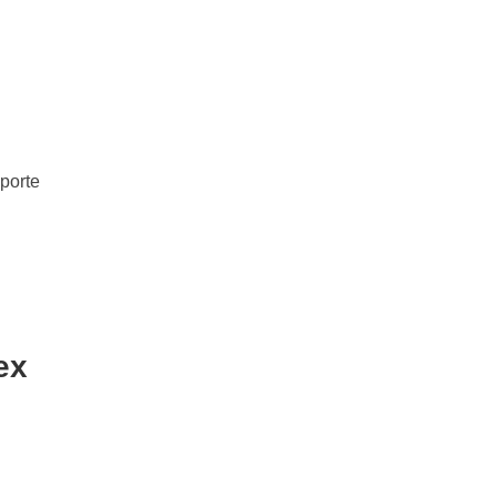
porte
ex