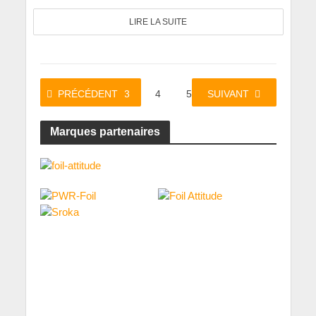
LIRE LA SUITE
PRÉCÉDENT
1
2
3
4
5
SUIVANT
…
10
Marques partenaires