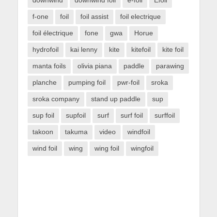
f-one
foil
foil assist
foil electrique
foil électrique
fone
gwa
Horue
hydrofoil
kai lenny
kite
kitefoil
kite foil
manta foils
olivia piana
paddle
parawing
planche
pumping foil
pwr-foil
sroka
sroka company
stand up paddle
sup
sup foil
supfoil
surf
surf foil
surffoil
takoon
takuma
video
windfoil
wind foil
wing
wing foil
wingfoil