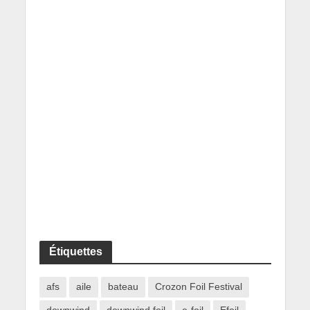
Étiquettes
afs
aile
bateau
Crozon Foil Festival
downwind
downwind foil
e-foil
Efoil