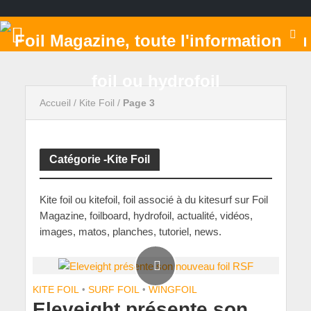
Accueil
/
Kite Foil
/
Page 3
Catégorie -Kite Foil
Kite foil ou kitefoil, foil associé à du kitesurf sur Foil
Magazine, foilboard, hydrofoil, actualité, vidéos,
images, matos, planches, tutoriel, news.
KITE FOIL
•
SURF FOIL
•
WINGFOIL
Eleveight présente son