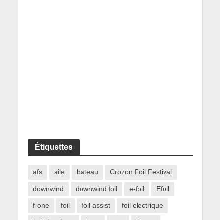
Étiquettes
afs
aile
bateau
Crozon Foil Festival
downwind
downwind foil
e-foil
Efoil
f-one
foil
foil assist
foil electrique