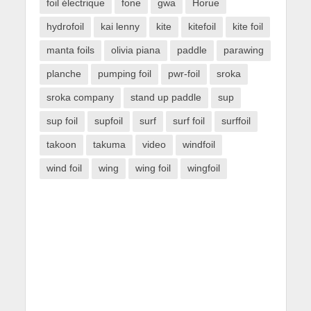
foil électrique
fone
gwa
Horue
hydrofoil
kai lenny
kite
kitefoil
kite foil
manta foils
olivia piana
paddle
parawing
planche
pumping foil
pwr-foil
sroka
sroka company
stand up paddle
sup
sup foil
supfoil
surf
surf foil
surffoil
takoon
takuma
video
windfoil
wind foil
wing
wing foil
wingfoil