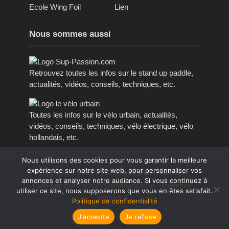
Ecole Wing Foil
Lien
Nous sommes aussi
Retrouvez toutes les infos sur le stand up paddle,
actualités, vidéos, conseils, techniques, etc.
Toutes les infos sur le vélo urbain, actualités,
vidéos, conseils, techniques, vélo électrique, vélo
hollandais, etc.
Nous utilisons des cookies pour vous garantir la meilleure
expérience sur notre site web, pour personnaliser vos
Copyright © 2016 - 2023, tous droits réservés.
annonces et analyser notre audiance. Si vous continuez à
Créé par
Extremotion Communication
-
Mentions
utiliser ce site, nous supposerons que vous en êtes satisfait.
légales
Politique de confidentialité
J'accepte
Je refuse