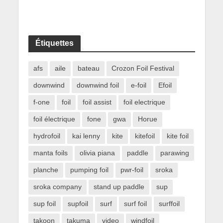
Étiquettes
afs
aile
bateau
Crozon Foil Festival
downwind
downwind foil
e-foil
Efoil
f-one
foil
foil assist
foil electrique
foil électrique
fone
gwa
Horue
hydrofoil
kai lenny
kite
kitefoil
kite foil
manta foils
olivia piana
paddle
parawing
planche
pumping foil
pwr-foil
sroka
sroka company
stand up paddle
sup
sup foil
supfoil
surf
surf foil
surffoil
takoon
takuma
video
windfoil