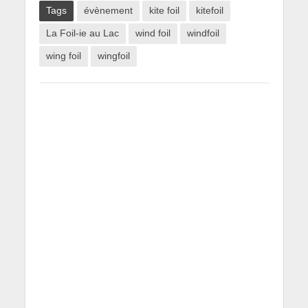
Tags
évènement
kite foil
kitefoil
La Foil-ie au Lac
wind foil
windfoil
wing foil
wingfoil