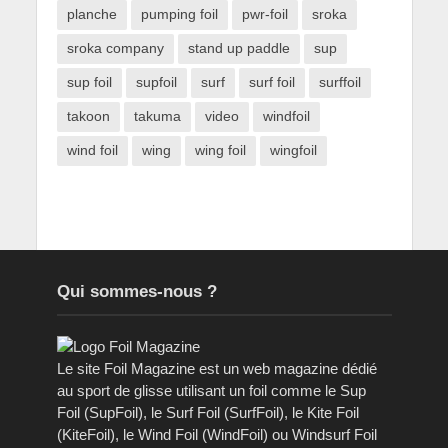
planche
pumping foil
pwr-foil
sroka
sroka company
stand up paddle
sup
sup foil
supfoil
surf
surf foil
surffoil
takoon
takuma
video
windfoil
wind foil
wing
wing foil
wingfoil
Qui sommes-nous ?
Le site Foil Magazine est un web magazine dédié
au sport de glisse utilisant un foil comme le Sup
Foil (SupFoil), le Surf Foil (SurfFoil), le Kite Foil
(KiteFoil), le Wind Foil (WindFoil) ou Windsurf Foil