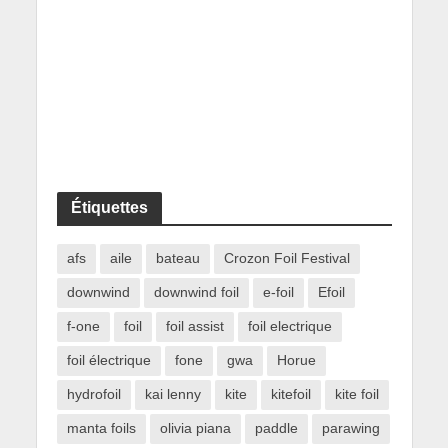
Étiquettes
afs
aile
bateau
Crozon Foil Festival
downwind
downwind foil
e-foil
Efoil
f-one
foil
foil assist
foil electrique
foil électrique
fone
gwa
Horue
hydrofoil
kai lenny
kite
kitefoil
kite foil
manta foils
olivia piana
paddle
parawing