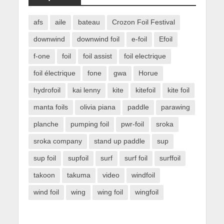
afs
aile
bateau
Crozon Foil Festival
downwind
downwind foil
e-foil
Efoil
f-one
foil
foil assist
foil electrique
foil électrique
fone
gwa
Horue
hydrofoil
kai lenny
kite
kitefoil
kite foil
manta foils
olivia piana
paddle
parawing
planche
pumping foil
pwr-foil
sroka
sroka company
stand up paddle
sup
sup foil
supfoil
surf
surf foil
surffoil
takoon
takuma
video
windfoil
wind foil
wing
wing foil
wingfoil