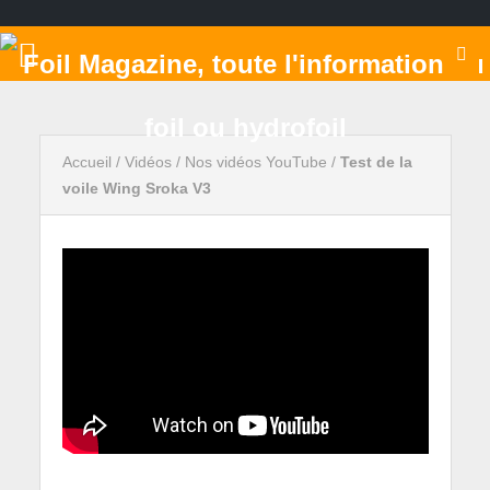
Accueil
/
Vidéos
/
Nos vidéos YouTube
/
Test de la
voile Wing Sroka V3