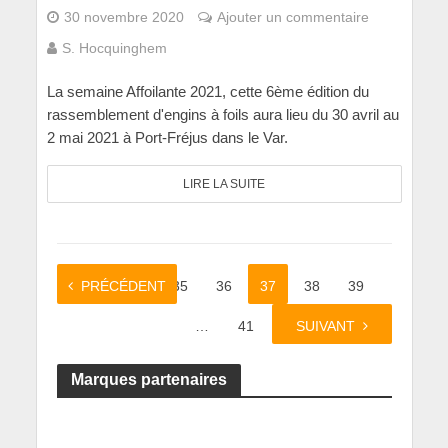
30 novembre 2020
Ajouter un commentaire
S. Hocquinghem
La semaine Affoilante 2021, cette 6ème édition du
rassemblement d'engins à foils aura lieu du 30 avril au
2 mai 2021 à Port-Fréjus dans le Var.
LIRE LA SUITE
PRÉCÉDENT
1
…
35
36
37
38
39
…
41
SUIVANT
Marques partenaires