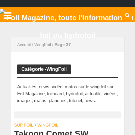
Accueil
/
WingFoil
/
Page 37
Catégorie -WingFoil
Actualités, news, vidéo, matos sur le wing foil sur
Foil Magazine, foilboard, hydrofoil, actualité, vidéos,
images, matos, planches, tutoriel, news.
SUP FOIL
•
WINGFOIL
Takoon Comet SW