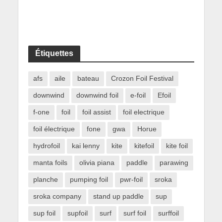
Étiquettes
afs
aile
bateau
Crozon Foil Festival
downwind
downwind foil
e-foil
Efoil
f-one
foil
foil assist
foil electrique
foil électrique
fone
gwa
Horue
hydrofoil
kai lenny
kite
kitefoil
kite foil
manta foils
olivia piana
paddle
parawing
planche
pumping foil
pwr-foil
sroka
sroka company
stand up paddle
sup
sup foil
supfoil
surf
surf foil
surffoil