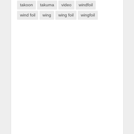
takoon
takuma
video
windfoil
wind foil
wing
wing foil
wingfoil