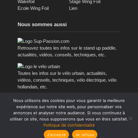
Wakefoil
Stage Wing Foil
Ecole Wing Foil
Lien
Nous sommes aussi
Retrouvez toutes les infos sur le stand up paddle,
actualités, vidéos, conseils, techniques, etc.
Toutes les infos sur le vélo urbain, actualités,
vidéos, conseils, techniques, vélo électrique, vélo
hollandais, etc.
Nous utilisons des cookies pour vous garantir la meilleure
expérience sur notre site web, pour personnaliser vos
Copyright © 2016 - 2023, tous droits réservés.
annonces et analyser notre audiance. Si vous continuez à
Créé par
Extremotion Communication
-
Mentions
utiliser ce site, nous supposerons que vous en êtes satisfait.
légales
Politique de confidentialité
J'accepte
Je refuse