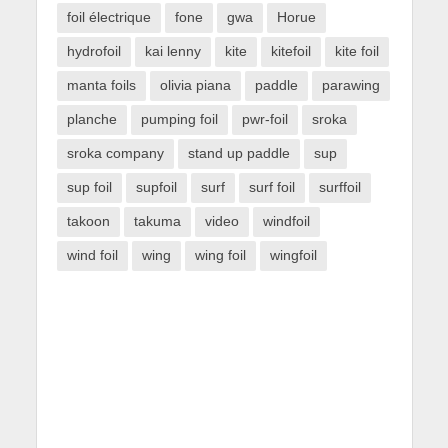
foil électrique
fone
gwa
Horue
hydrofoil
kai lenny
kite
kitefoil
kite foil
manta foils
olivia piana
paddle
parawing
planche
pumping foil
pwr-foil
sroka
sroka company
stand up paddle
sup
sup foil
supfoil
surf
surf foil
surffoil
takoon
takuma
video
windfoil
wind foil
wing
wing foil
wingfoil