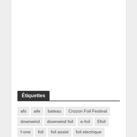
Étiquettes
afs
aile
bateau
Crozon Foil Festival
downwind
downwind foil
e-foil
Efoil
f-one
foil
foil assist
foil electrique